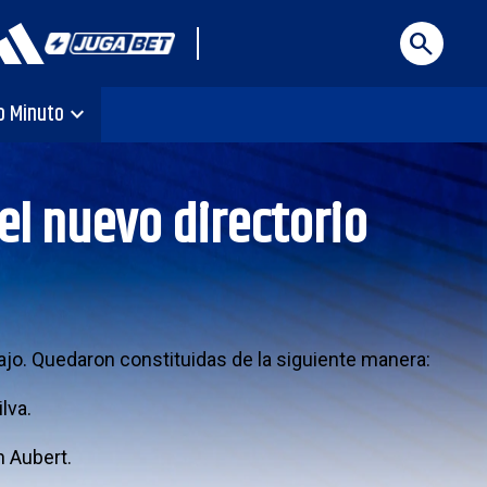
search
o Minuto
expand_more
el nuevo directorio
ajo. Quedaron constituidas de la siguiente manera:
lva.
n Aubert.