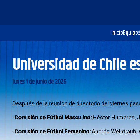
Inicio
Equipo
Universidad de Chile e
lunes 1 de junio de 2026
Después de la reunión de directorio del viernes pas
-
Comisión de Fútbol Masculino:
Héctor Humeres, Jo
-
Comisión de Fútbol Femenino:
Andrés Weintraub, A