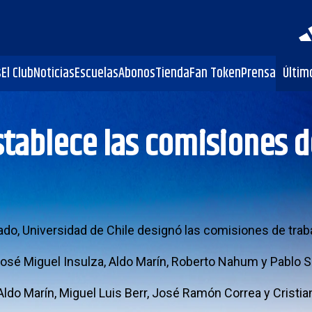
s
El Club
Noticias
Escuelas
Abonos
Tienda
Fan Token
Prensa
Últim
stablece las comisiones d
ado, Universidad de Chile designó las comisiones de trab
sé Miguel Insulza, Aldo Marín, Roberto Nahum y Pablo Si
ldo Marín, Miguel Luis Berr, José Ramón Correa y Cristia