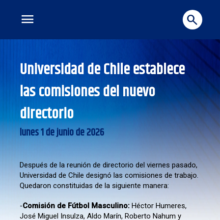
menu
search
Universidad de Chile establece
las comisiones del nuevo
directorio
lunes 1 de junio de 2026
Después de la reunión de directorio del viernes pasado,
Universidad de Chile designó las comisiones de trabajo.
Quedaron constituidas de la siguiente manera:
-
Comisión de Fútbol Masculino:
Héctor Humeres,
José Miguel Insulza, Aldo Marín, Roberto Nahum y