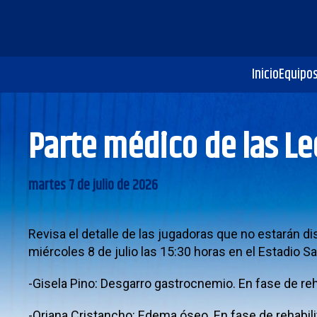
Inicio
Equipo
Parte médico de las Le
martes 7 de julio de 2026
Revisa el detalle de las jugadoras que no estarán d
miércoles 8 de julio las 15:30 horas en el Estadio S
-Gisela Pino: Desgarro gastrocnemio. En fase de reh
-Oriana Cristancho: Edema óseo. En fase de rehabili