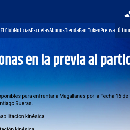
s
El Club
Noticias
Escuelas
Abonos
Tienda
Fan Token
Prensa
Últim
onas en la previa al part
isponibles para enfrentar a Magallanes por la Fecha 16 de
antiago Bueras.
abilitación kinésica.
tación kinésica.