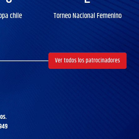
opa chile
Torneo Nacional Femenino
Ver todos los patrocinadores
os.
9949