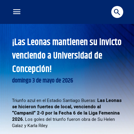
menu
search
¡Las Leonas mantienen su invicto
venciendo a Universidad de
Concepción!
domingo 3 de mayo de 2026
Triunfo azul en el Estadio Santiago Bueras:
Las Leonas
se hicieron fuertes de local, venciendo al
“Campanil” 2-0 por la Fecha 6 de la Liga Femenina
2026.
Los goles del triunfo fueron obra de Su Helen
Galaz y Karla Riley.