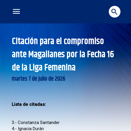
menu
search
Citación para el compromiso
ante Magallanes por la Fecha 16
de la Liga Femenina
martes 7 de julio de 2026
Lista de citadas:
3.- Constanza Santander
4.- Ignacia Durán